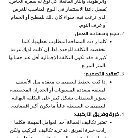
والرطوبة، والنار المانعة. كل نوع له سعره الخاص.
يُفضل دائمًا الاستثمار في النوع المناسب للغرض
الذي ترغب فيه، سواء كان ذلك للمطبخ أو الحمام
أو غرف النوم.
حجم ومساحة العمل
:
كلما زادت المساحة المطلوب تغطيتها، كلما
انخفضت التكلفة للوحدة. لذا، إن كانت لديك غرفة
كبيرة، فقد تكون التكلفة الإجمالية أقل عند حسابها
بالمتر المربع.
تعقيد التصميم
:
إذا كنت تخطط لتصميمات معقدة مثل الأسقف
المعلقة متعددة المستويات أو الجدران المخصصة،
ستؤثر التعقيدات بشكل كبير على التكلفة النهائية.
التصميمات البسيطة غالباً ما تكون أكثر اقتصادية.
خبرة وفريق التركيب
:
تعتبر تكاليف العمالة أحد العوامل المهمة. فكلما
زادت خبرة الفريق، قد تزيد تكاليف التركيب ولكن