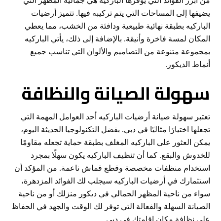
من أبرز الفوائد التي يوفرها الباركيه هي جمالية المظهر التي
يضيفها إلى المساحات التي يتم تركيبه فيها. تتميز أرضيات
الباركيه بطبقة نهائية طبيعية ودافئة من الخشب، مما يعطي
المكان لمسة فاخرة وأنيقة. بالإضافة إلى ذلك، يأتي الباركيه
بمجموعة متنوعة من التصاميم والألوان التي تناسب جميع
أنماط الديكور.
سهولة الصيانة والنظافة
تعتبر سهولة صيانة أرضيات الباركيه أحد العوامل المهمة التي
تجعلها اختيارًا مثاليًا في دبي. بفضل التكنولوجيا الحديثة اليوم،
يمكن العثور على الباركيه المغلف بطبقة حماية تجعله مقاومًا
للخدوش والبقع. كما أن تنظيف الباركيه يكون سهلًا بمجرد
استخدام منظفات مخصصة وقطع قماش ناعمة. من المؤكد أن
استثمارك في أرضيات الباركيه سيجلب لك الفوائد المزدهرة،
سواء من ناحية المظهر الجمالي في ديكور منزلك أو من ناحية
الصيانة السهلة والفعالة التي توفر لك الوقت والجهد في الحفاظ
على نظافة مكان إقامتك في دبي.